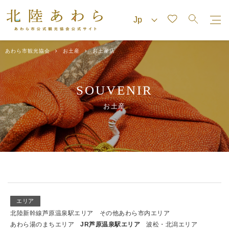
あわら市観光協会
お土産
お土産店
SOUVENIR
お土産
エリア
北陸新幹線芦原温泉駅エリア
その他あわら市内エリア
あわら湯のまちエリア
JR芦原温泉駅エリア
波松・北潟エリア