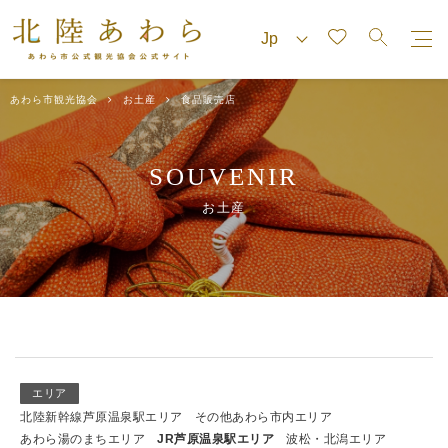
あわら市観光協会
お土産
食品販売店
SOUVENIR
お土産
エリア
北陸新幹線芦原温泉駅エリア
その他あわら市内エリア
あわら湯のまちエリア
JR芦原温泉駅エリア
波松・北潟エリア