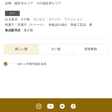
吉崎・細呂木エリア
その他近郊エリア
タグ
お土産店
その他
コンビニ
スーパー
ファッション
和菓子・洋菓子（スイーツ）
特産品の紹介
美術工芸品
酒
食品販売店
魚介類
新しい順
古い順
閲覧数順
・・・あわら市観光協会会員