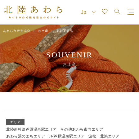
あわら市観光協会
お土産
美術工芸品
SOUVENIR
お土産
エリア
北陸新幹線芦原温泉駅エリア
その他あわら市内エリア
あわら湯のまちエリア
JR芦原温泉駅エリア
波松・北潟エリア