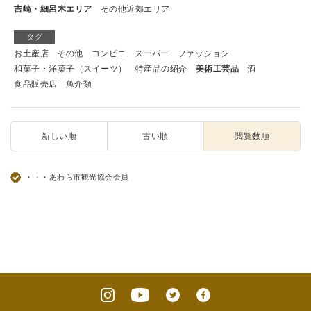
吉崎・細呂木エリア
その他近郊エリア
タグ
お土産店
その他
コンビニ
スーパー
ファッション
和菓子・洋菓子（スイーツ）
特産品の紹介
美術工芸品
酒
食品販売店
魚介類
新しい順
古い順
閲覧数順
・・・あわら市観光協会会員