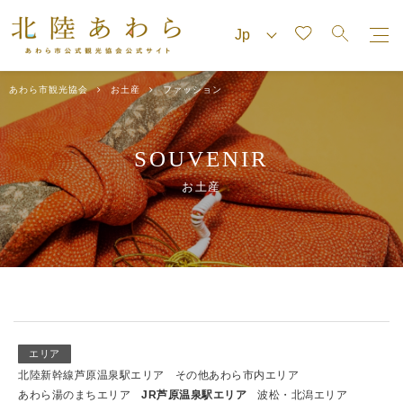
あわら市観光協会
お土産
ファッション
SOUVENIR
お土産
エリア
北陸新幹線芦原温泉駅エリア
その他あわら市内エリア
あわら湯のまちエリア
JR芦原温泉駅エリア
波松・北潟エリア