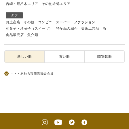
吉崎・細呂木エリア
その他近郊エリア
タグ
お土産店
その他
コンビニ
スーパー
ファッション
和菓子・洋菓子（スイーツ）
特産品の紹介
美術工芸品
酒
食品販売店
魚介類
新しい順
古い順
閲覧数順
・・・あわら市観光協会会員