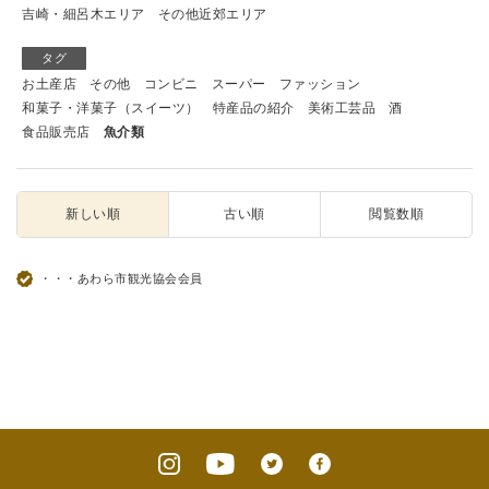
吉崎・細呂木エリア
その他近郊エリア
タグ
お土産店
その他
コンビニ
スーパー
ファッション
和菓子・洋菓子（スイーツ）
特産品の紹介
美術工芸品
酒
食品販売店
魚介類
新しい順
古い順
閲覧数順
・・・あわら市観光協会会員