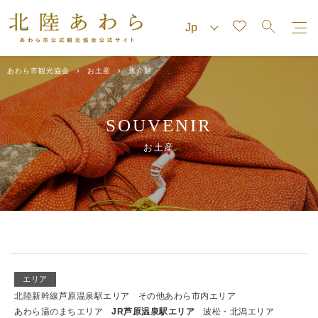
あわら市観光協会
お土産
魚介類
SOUVENIR
お土産
エリア
北陸新幹線芦原温泉駅エリア
その他あわら市内エリア
あわら湯のまちエリア
JR芦原温泉駅エリア
波松・北潟エリア