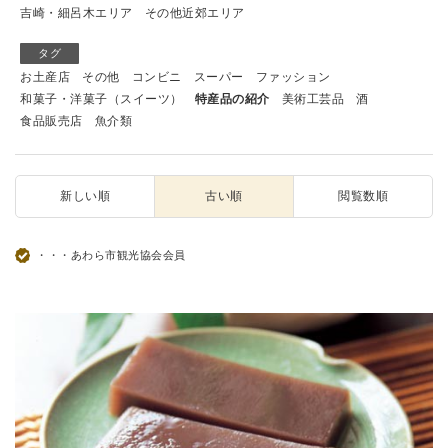
吉崎・細呂木エリア
その他近郊エリア
タグ
お土産店
その他
コンビニ
スーパー
ファッション
和菓子・洋菓子（スイーツ）
特産品の紹介
美術工芸品
酒
食品販売店
魚介類
新しい順
古い順
閲覧数順
・・・あわら市観光協会会員