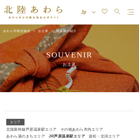
あわら市観光協会
お土産
特産品の紹介
SOUVENIR
お土産
エリア
北陸新幹線芦原温泉駅エリア
その他あわら市内エリア
あわら湯のまちエリア
JR芦原温泉駅エリア
波松・北潟エリア