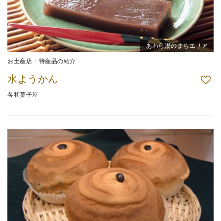
あわら湯のまちエリア
お土産店
特産品の紹介
水ようかん
各和菓子屋