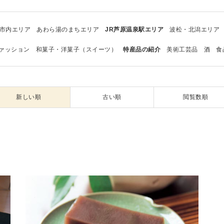
市内エリア
あわら湯のまちエリア
JR芦原温泉駅エリア
波松・北潟エリア
ァッション
和菓子・洋菓子（スイーツ）
特産品の紹介
美術工芸品
酒
食
新しい順
古い順
閲覧数順