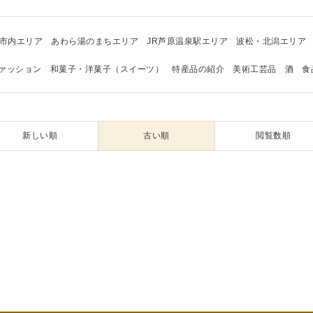
市内エリア
あわら湯のまちエリア
JR芦原温泉駅エリア
波松・北潟エリア
ァッション
和菓子・洋菓子（スイーツ）
特産品の紹介
美術工芸品
酒
食
新しい順
古い順
閲覧数順