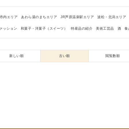
市内エリア
あわら湯のまちエリア
JR芦原温泉駅エリア
波松・北潟エリア
ァッション
和菓子・洋菓子（スイーツ）
特産品の紹介
美術工芸品
酒
食
新しい順
古い順
閲覧数順