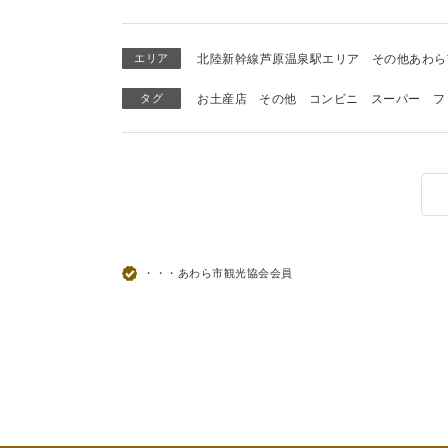
エリア
北陸新幹線芦原温泉駅エリア
その他あわら
タグ
お土産店
その他
コンビニ
スーパー
フ
・・・あわら市観光協会会員