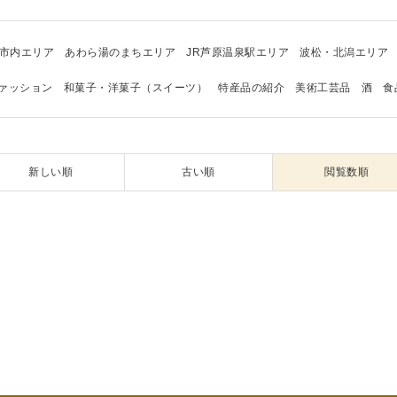
市内エリア
あわら湯のまちエリア
JR芦原温泉駅エリア
波松・北潟エリア
ァッション
和菓子・洋菓子（スイーツ）
特産品の紹介
美術工芸品
酒
食
新しい順
古い順
閲覧数順