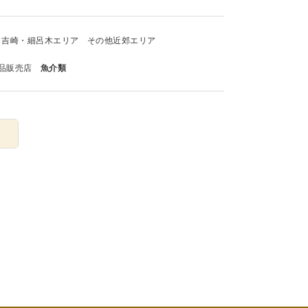
吉崎・細呂木エリア
その他近郊エリア
品販売店
魚介類