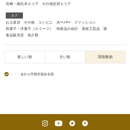
吉崎・細呂木エリア
その他近郊エリア
タグ
お土産店
その他
コンビニ
スーパー
ファッション
和菓子・洋菓子（スイーツ）
特産品の紹介
美術工芸品
酒
食品販売店
魚介類
新しい順
古い順
閲覧数順
・・・あわら市観光協会会員