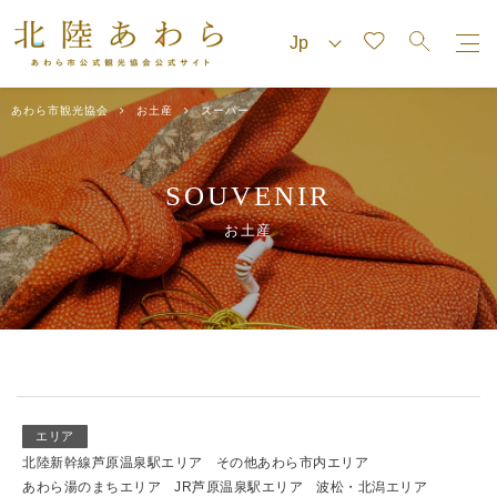
あわら市観光協会
お土産
スーパー
SOUVENIR
お土産
エリア
北陸新幹線芦原温泉駅エリア
その他あわら市内エリア
あわら湯のまちエリア
JR芦原温泉駅エリア
波松・北潟エリア