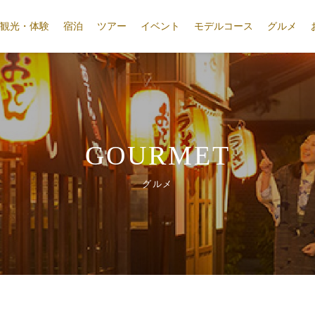
観光・体験
宿泊
ツアー
イベント
モデルコース
グルメ
GOURMET
グルメ