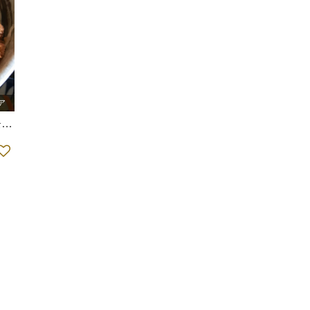
ア
食
食堂