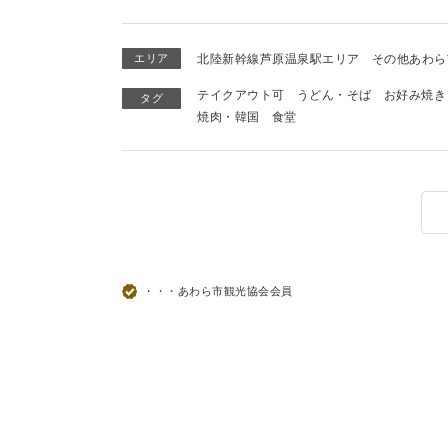
エリア
北陸新幹線芦原温泉駅エリア
その他あわら
テイクアウト可
うどん・そば
お好み焼き
タグ
焼肉・韓国
食堂
・・・あわら市観光協会会員