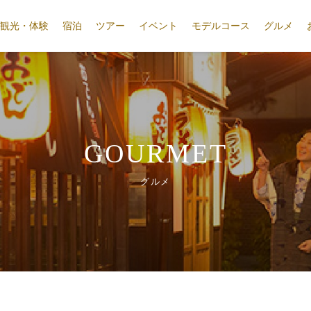
観光・体験
宿泊
ツアー
イベント
モデルコース
グルメ
GOURMET
グルメ