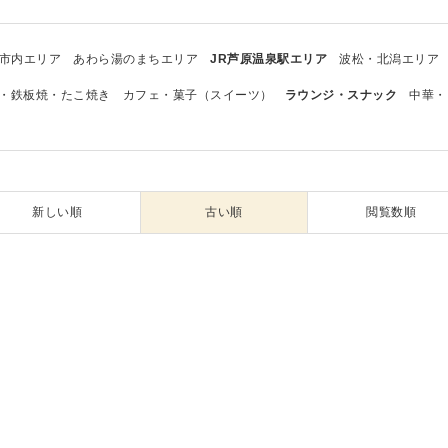
市内エリア
あわら湯のまちエリア
JR芦原温泉駅エリア
波松・北潟エリア
・鉄板焼・たこ焼き
カフェ・菓子（スイーツ）
ラウンジ・スナック
中華・
新しい順
古い順
閲覧数順