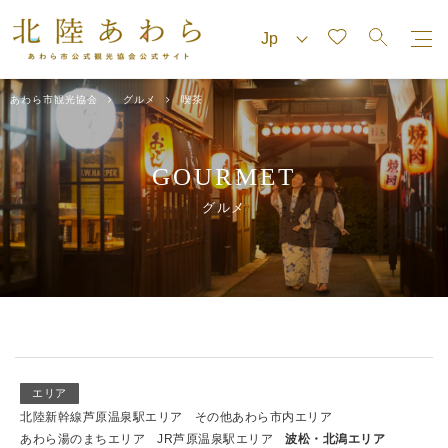
あわら市観光協会
グルメ
喫茶
GOURMET
グルメ
エリア
北陸新幹線芦原温泉駅エリア
その他あわら市内エリア
あわら湯のまちエリア
JR芦原温泉駅エリア
波松・北潟エリア