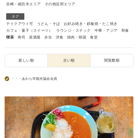
吉崎・細呂木エリア
その他近郊エリア
タグ
テイクアウト可
うどん・そば
お好み焼き・鉄板焼・たこ焼き
カフェ・菓子（スイーツ）
ラウンジ・スナック
中華・アジア
和食
喫茶
寿司
居酒屋
弁当
洋食
焼肉・韓国
食堂
新しい順
古い順
閲覧数順
・・・あわら市観光協会会員