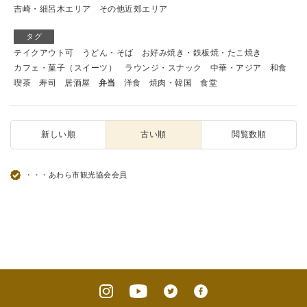
吉崎・細呂木エリア
その他近郊エリア
タグ
テイクアウト可
うどん・そば
お好み焼き・鉄板焼・たこ焼き
カフェ・菓子（スイーツ）
ラウンジ・スナック
中華・アジア
和食
喫茶
寿司
居酒屋
弁当
洋食
焼肉・韓国
食堂
新しい順
古い順
閲覧数順
・・・あわら市観光協会会員