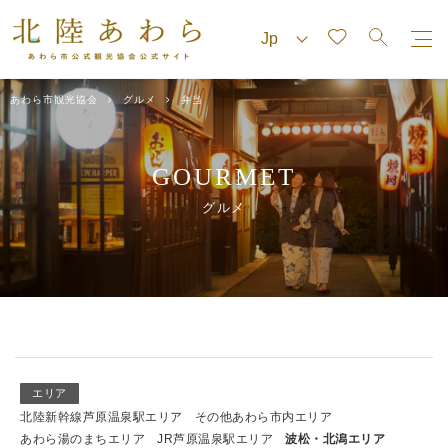
あわら市観光協会
グルメ
弁当
GOURMET
グルメ
エリア
北陸新幹線芦原温泉駅エリア
その他あわら市内エリア
あわら湯のまちエリア
JR芦原温泉駅エリア
波松・北潟エリア