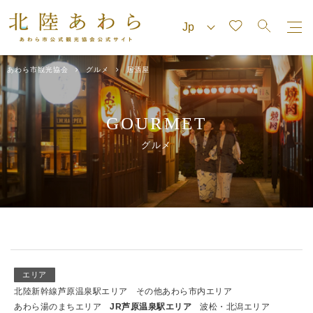
あわら市観光協会
グルメ
居酒屋
GOURMET
グルメ
エリア
北陸新幹線芦原温泉駅エリア
その他あわら市内エリア
あわら湯のまちエリア
JR芦原温泉駅エリア
波松・北潟エリア