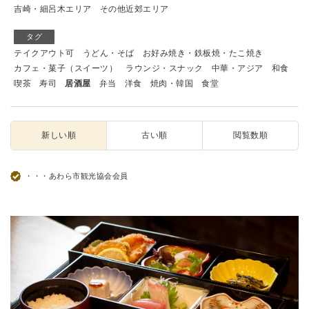
吉崎・細呂木エリア
その他近郊エリア
タグ
テイクアウト可
うどん・そば
お好み焼き・鉄板焼・たこ焼き
カフェ・菓子（スイーツ）
ラウンジ・スナック
中華・アジア
和食
喫茶
寿司
居酒屋
弁当
洋食
焼肉・韓国
食堂
新しい順
古い順
閲覧数順
・・・あわら市観光協会会員