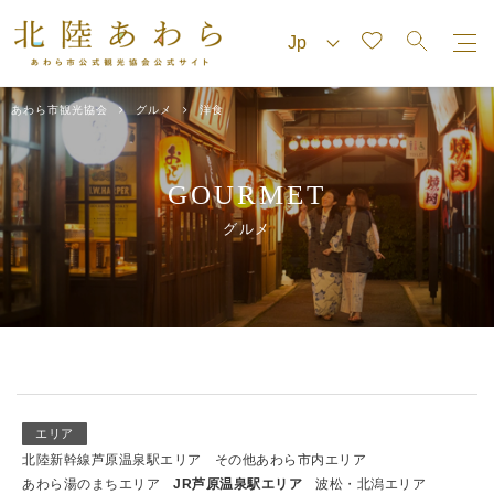
あわら市観光協会
グルメ
洋食
GOURMET
グルメ
エリア
北陸新幹線芦原温泉駅エリア
その他あわら市内エリア
あわら湯のまちエリア
JR芦原温泉駅エリア
波松・北潟エリア