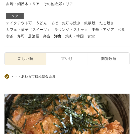
吉崎・細呂木エリア
その他近郊エリア
タグ
テイクアウト可
うどん・そば
お好み焼き・鉄板焼・たこ焼き
カフェ・菓子（スイーツ）
ラウンジ・スナック
中華・アジア
和食
喫茶
寿司
居酒屋
弁当
洋食
焼肉・韓国
食堂
新しい順
古い順
閲覧数順
・・・あわら市観光協会会員