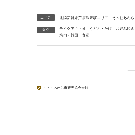
エリア
北陸新幹線芦原温泉駅エリア
その他あわら
テイクアウト可
うどん・そば
お好み焼き
タグ
焼肉・韓国
食堂
・・・あわら市観光協会会員