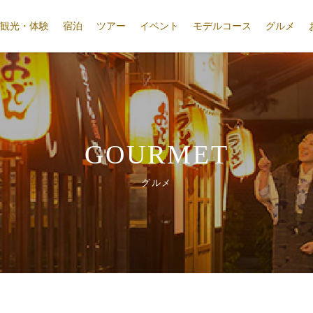
観光・体験
宿泊
ツアー
イベント
モデルコース
グルメ
GOURMET
グルメ