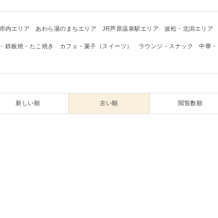
市内エリア
あわら湯のまちエリア
JR芦原温泉駅エリア
波松・北潟エリア
・鉄板焼・たこ焼き
カフェ・菓子（スイーツ）
ラウンジ・スナック
中華・
新しい順
古い順
閲覧数順