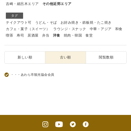
吉崎・細呂木エリア
その他近郊エリア
タグ
テイクアウト可
うどん・そば
お好み焼き・鉄板焼・たこ焼き
カフェ・菓子（スイーツ）
ラウンジ・スナック
中華・アジア
和食
喫茶
寿司
居酒屋
弁当
洋食
焼肉・韓国
食堂
新しい順
古い順
閲覧数順
・・・あわら市観光協会会員