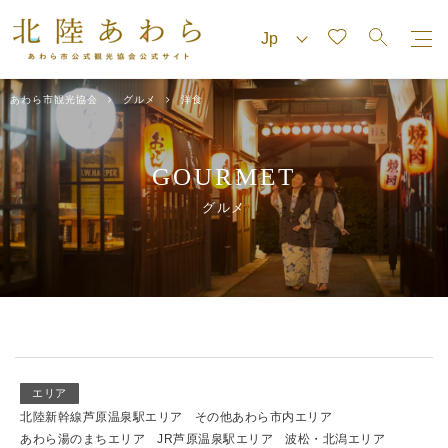
あわら市観光協会
グルメ
洋食
GOURMET
グルメ
エリア
北陸新幹線芦原温泉駅エリア
その他あわら市内エリア
あわら湯のまちエリア
JR芦原温泉駅エリア
波松・北潟エリア