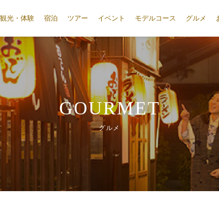
観光・体験
宿泊
ツアー
イベント
モデルコース
グルメ
GOURMET
グルメ