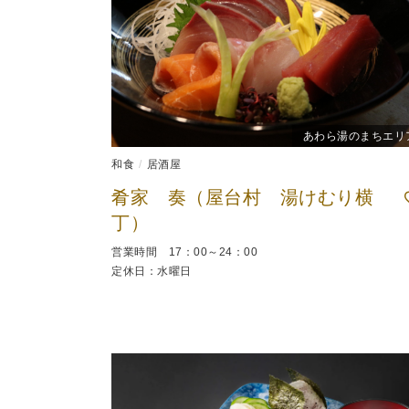
あわら湯のまちエリ
和食
居酒屋
肴家 奏（屋台村 湯けむり横
丁）
営業時間 17：00～24：00
定休日：水曜日