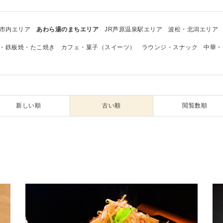
市内エリア
あわら湯のまちエリア
JR芦原温泉駅エリア
波松・北潟エリア
・鉄板焼・たこ焼き
カフェ・菓子（スイーツ）
ラウンジ・スナック
中華・
新しい順
古い順
閲覧数順