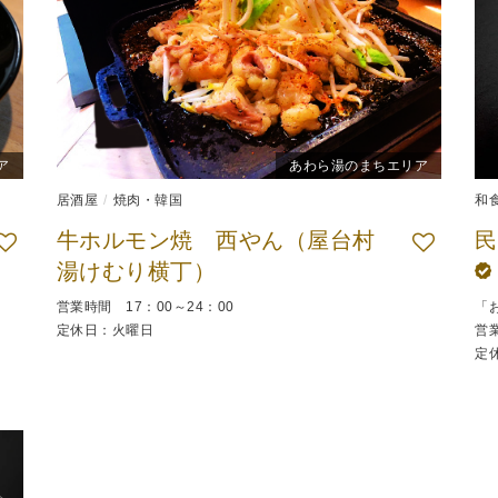
ア
あわら湯のまちエリア
居酒屋
焼肉・韓国
和
牛ホルモン焼 西やん（屋台村
湯けむり横丁）
営業時間 17：00～24：00
「
定休日：火曜日
営業
定