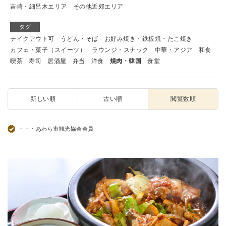
吉崎・細呂木エリア
その他近郊エリア
タグ
テイクアウト可
うどん・そば
お好み焼き・鉄板焼・たこ焼き
カフェ・菓子（スイーツ）
ラウンジ・スナック
中華・アジア
和食
喫茶
寿司
居酒屋
弁当
洋食
焼肉・韓国
食堂
新しい順
古い順
閲覧数順
・・・あわら市観光協会会員