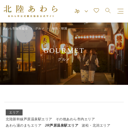
あわら市観光協会
グルメ
焼肉・韓国
GOURMET
グルメ
エリア
北陸新幹線芦原温泉駅エリア
その他あわら市内エリア
あわら湯のまちエリア
JR芦原温泉駅エリア
波松・北潟エリア