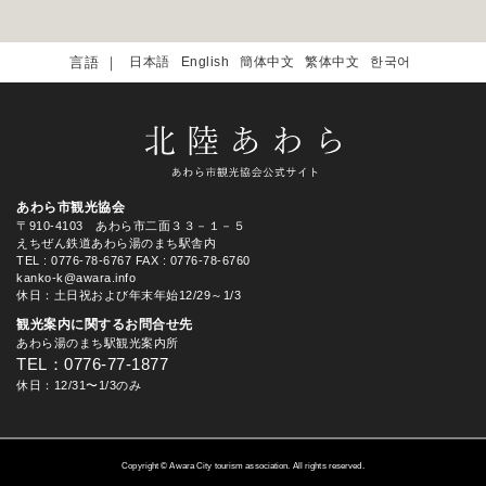
日本語
English
簡体中文
繁体中文
한국어
あわら市観光協会
〒910-4103 あわら市二面３３－１－５
えちぜん鉄道あわら湯のまち駅舎内
TEL
: 0776-78-6767
FAX : 0776-78-6760
kanko-k@awara.info
休日：土日祝および年末年始12/29～1/3
観光案内に関するお問合せ先
あわら湯のまち駅観光案内所
TEL：0776-77-1877
休日：12/31〜1/3のみ
Copyright © Awara City tourism association. All rights reserved.