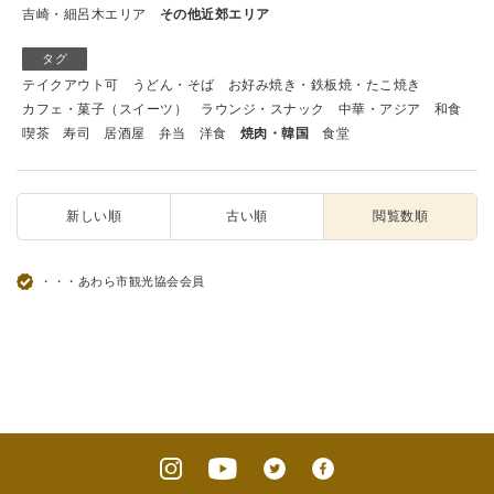
吉崎・細呂木エリア
その他近郊エリア
タグ
テイクアウト可
うどん・そば
お好み焼き・鉄板焼・たこ焼き
カフェ・菓子（スイーツ）
ラウンジ・スナック
中華・アジア
和食
喫茶
寿司
居酒屋
弁当
洋食
焼肉・韓国
食堂
新しい順
古い順
閲覧数順
・・・あわら市観光協会会員