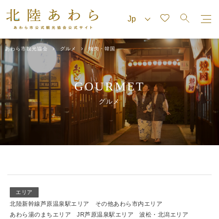
あわら市観光協会
グルメ
焼肉・韓国
GOURMET
グルメ
エリア
北陸新幹線芦原温泉駅エリア
その他あわら市内エリア
あわら湯のまちエリア
JR芦原温泉駅エリア
波松・北潟エリア