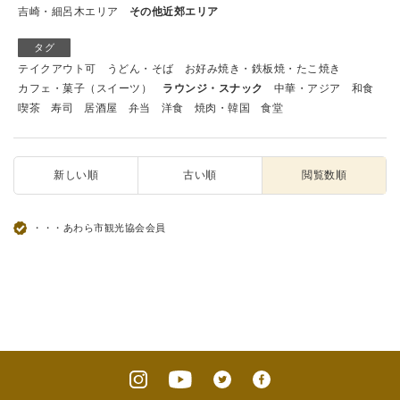
吉崎・細呂木エリア
その他近郊エリア
タグ
テイクアウト可
うどん・そば
お好み焼き・鉄板焼・たこ焼き
カフェ・菓子（スイーツ）
ラウンジ・スナック
中華・アジア
和食
喫茶
寿司
居酒屋
弁当
洋食
焼肉・韓国
食堂
新しい順
古い順
閲覧数順
・・・あわら市観光協会会員