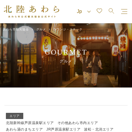
あわら市観光協会
グルメ
ラウンジ・スナック
GOURMET
グルメ
エリア
北陸新幹線芦原温泉駅エリア
その他あわら市内エリア
あわら湯のまちエリア
JR芦原温泉駅エリア
波松・北潟エリア