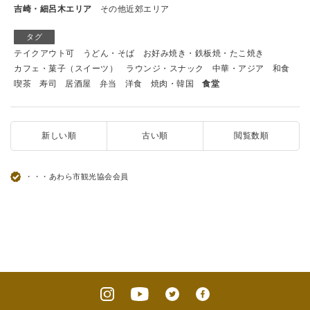
吉崎・細呂木エリア
その他近郊エリア
タグ
テイクアウト可
うどん・そば
お好み焼き・鉄板焼・たこ焼き
カフェ・菓子（スイーツ）
ラウンジ・スナック
中華・アジア
和食
喫茶
寿司
居酒屋
弁当
洋食
焼肉・韓国
食堂
新しい順
古い順
閲覧数順
・・・あわら市観光協会会員