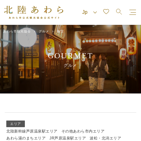
あわら市観光協会
グルメ
食堂
GOURMET
グルメ
エリア
北陸新幹線芦原温泉駅エリア
その他あわら市内エリア
あわら湯のまちエリア
JR芦原温泉駅エリア
波松・北潟エリア