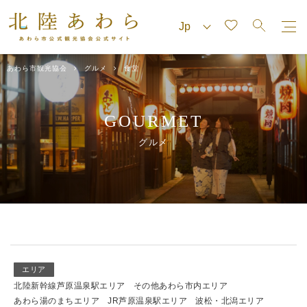
あわら市観光協会
グルメ
食堂
GOURMET
グルメ
エリア
北陸新幹線芦原温泉駅エリア
その他あわら市内エリア
あわら湯のまちエリア
JR芦原温泉駅エリア
波松・北潟エリア