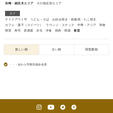
吉崎・細呂木エリア
その他近郊エリア
タグ
テイクアウト可
うどん・そば
お好み焼き・鉄板焼・たこ焼き
カフェ・菓子（スイーツ）
ラウンジ・スナック
中華・アジア
和食
喫茶
寿司
居酒屋
弁当
洋食
焼肉・韓国
食堂
新しい順
古い順
閲覧数順
・・・あわら市観光協会会員