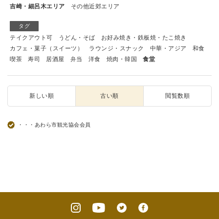
吉崎・細呂木エリア
その他近郊エリア
タグ
テイクアウト可
うどん・そば
お好み焼き・鉄板焼・たこ焼き
カフェ・菓子（スイーツ）
ラウンジ・スナック
中華・アジア
和食
喫茶
寿司
居酒屋
弁当
洋食
焼肉・韓国
食堂
新しい順
古い順
閲覧数順
・・・あわら市観光協会会員