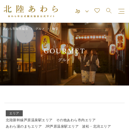
あわら市観光協会
グルメ
食堂
GOURMET
グルメ
エリア
北陸新幹線芦原温泉駅エリア
その他あわら市内エリア
あわら湯のまちエリア
JR芦原温泉駅エリア
波松・北潟エリア