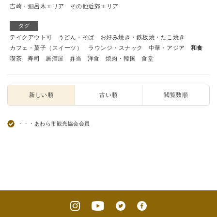
吉崎・細呂木エリア
その他近郊エリア
タグ
テイクアウト可
うどん・そば
お好み焼き・鉄板焼・たこ焼き
カフェ・菓子（スイーツ）
ラウンジ・スナック
中華・アジア
和食
喫茶
寿司
居酒屋
弁当
洋食
焼肉・韓国
食堂
新しい順
古い順
閲覧数順
・・・あわら市観光協会会員