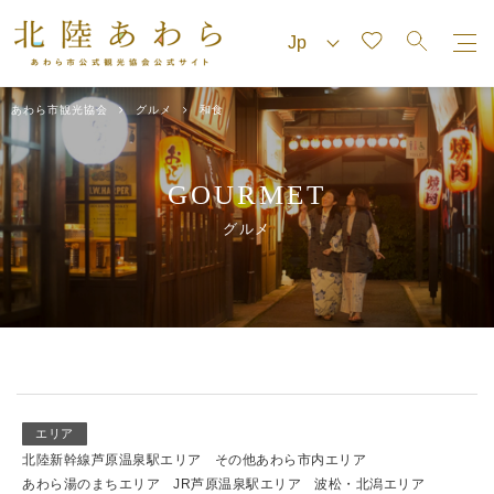
あわら市観光協会
グルメ
和食
GOURMET
グルメ
エリア
北陸新幹線芦原温泉駅エリア
その他あわら市内エリア
あわら湯のまちエリア
JR芦原温泉駅エリア
波松・北潟エリア