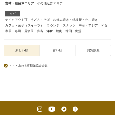
吉崎・細呂木エリア
その他近郊エリア
タグ
テイクアウト可
うどん・そば
お好み焼き・鉄板焼・たこ焼き
カフェ・菓子（スイーツ）
ラウンジ・スナック
中華・アジア
和食
喫茶
寿司
居酒屋
弁当
洋食
焼肉・韓国
食堂
新しい順
古い順
閲覧数順
・・・あわら市観光協会会員