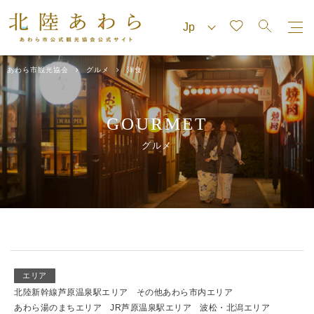
あわら市観光協会
グルメ
洋食
GOURMET
グルメ
エリア
北陸新幹線芦原温泉駅エリア
その他あわら市内エリア
あわら湯のまちエリア
JR芦原温泉駅エリア
波松・北潟エリア