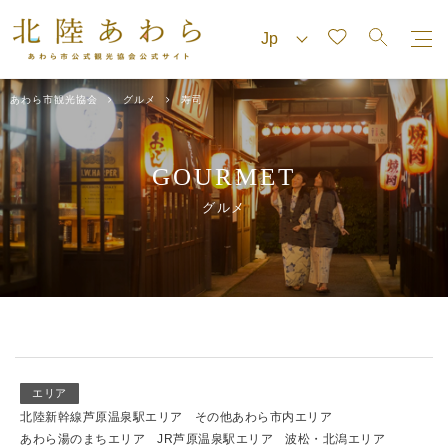
あわら市観光協会
グルメ
寿司
GOURMET
グルメ
エリア
北陸新幹線芦原温泉駅エリア
その他あわら市内エリア
あわら湯のまちエリア
JR芦原温泉駅エリア
波松・北潟エリア