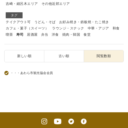
吉崎・細呂木エリア
その他近郊エリア
タグ
テイクアウト可
うどん・そば
お好み焼き・鉄板焼・たこ焼き
カフェ・菓子（スイーツ）
ラウンジ・スナック
中華・アジア
和食
喫茶
寿司
居酒屋
弁当
洋食
焼肉・韓国
食堂
新しい順
古い順
閲覧数順
・・・あわら市観光協会会員