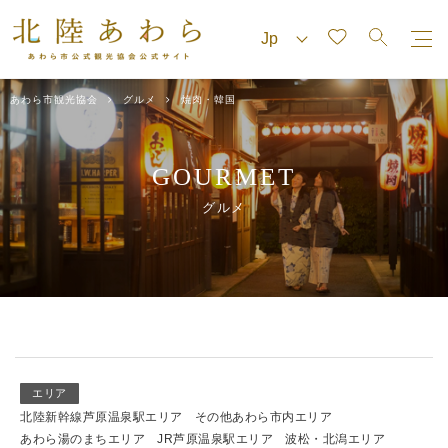
あわら市観光協会
グルメ
焼肉・韓国
GOURMET
グルメ
エリア
北陸新幹線芦原温泉駅エリア
その他あわら市内エリア
あわら湯のまちエリア
JR芦原温泉駅エリア
波松・北潟エリア