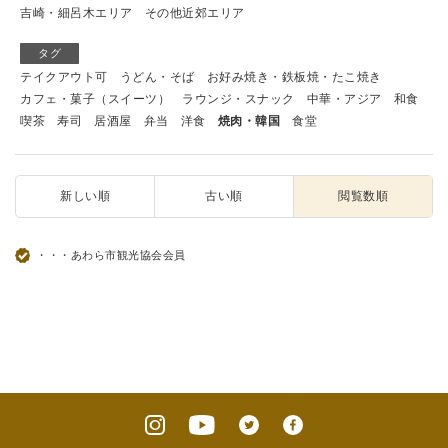
吉崎・細呂木エリア
その他近郊エリア
タグ
テイクアウト可
うどん・そば
お好み焼き・鉄板焼・たこ焼き
カフェ・菓子（スイーツ）
ラウンジ・スナック
中華・アジア
和食
喫茶
寿司
居酒屋
弁当
洋食
焼肉・韓国
食堂
新しい順
古い順
閲覧数順
・・・あわら市観光協会会員