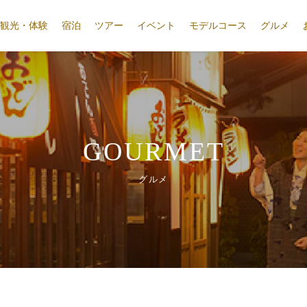
観光・体験
宿泊
ツアー
イベント
モデルコース
グルメ
GOURMET
グルメ