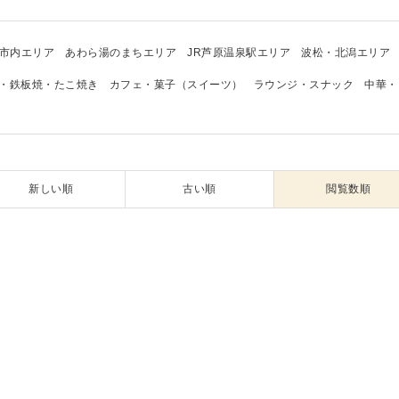
市内エリア
あわら湯のまちエリア
JR芦原温泉駅エリア
波松・北潟エリア
・鉄板焼・たこ焼き
カフェ・菓子（スイーツ）
ラウンジ・スナック
中華・
新しい順
古い順
閲覧数順