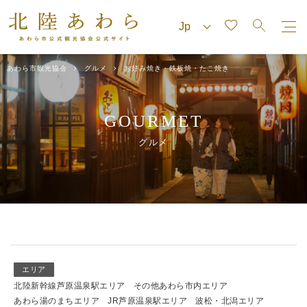
あわら市観光協会
グルメ
お好み焼き・鉄板焼・たこ焼き
GOURMET
グルメ
エリア
北陸新幹線芦原温泉駅エリア
その他あわら市内エリア
あわら湯のまちエリア
JR芦原温泉駅エリア
波松・北潟エリア