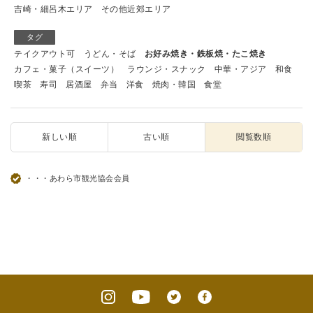
吉崎・細呂木エリア
その他近郊エリア
タグ
テイクアウト可
うどん・そば
お好み焼き・鉄板焼・たこ焼き
カフェ・菓子（スイーツ）
ラウンジ・スナック
中華・アジア
和食
喫茶
寿司
居酒屋
弁当
洋食
焼肉・韓国
食堂
新しい順
古い順
閲覧数順
・・・あわら市観光協会会員