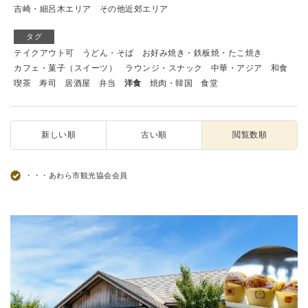
吉崎・細呂木エリア
その他近郊エリア
タグ
テイクアウト可
うどん・そば
お好み焼き・鉄板焼・たこ焼き
カフェ・菓子（スイーツ）
ラウンジ・スナック
中華・アジア
和食
喫茶
寿司
居酒屋
弁当
洋食
焼肉・韓国
食堂
新しい順
古い順
閲覧数順
・・・あわら市観光協会会員