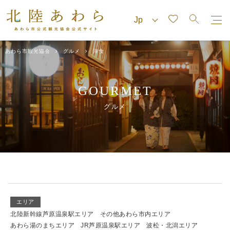
あわら市観光協会
グルメ
洋食
GOURMET
グルメ
エリア
北陸新幹線芦原温泉駅エリア
その他あわら市内エリア
あわら湯のまちエリア
JR芦原温泉駅エリア
波松・北潟エリア