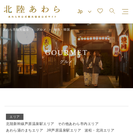
あわら市観光協会
グルメ
焼肉・韓国
GOURMET
グルメ
エリア
北陸新幹線芦原温泉駅エリア
その他あわら市内エリア
あわら湯のまちエリア
JR芦原温泉駅エリア
波松・北潟エリア