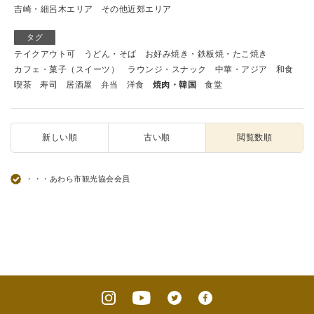
吉崎・細呂木エリア
その他近郊エリア
タグ
テイクアウト可
うどん・そば
お好み焼き・鉄板焼・たこ焼き
カフェ・菓子（スイーツ）
ラウンジ・スナック
中華・アジア
和食
喫茶
寿司
居酒屋
弁当
洋食
焼肉・韓国
食堂
新しい順
古い順
閲覧数順
・・・あわら市観光協会会員