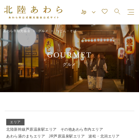
あわら市観光協会
グルメ
うどん・そば
GOURMET
グルメ
エリア
北陸新幹線芦原温泉駅エリア
その他あわら市内エリア
あわら湯のまちエリア
JR芦原温泉駅エリア
波松・北潟エリア