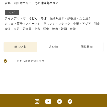
吉崎・細呂木エリア
その他近郊エリア
タグ
テイクアウト可
うどん・そば
お好み焼き・鉄板焼・たこ焼き
カフェ・菓子（スイーツ）
ラウンジ・スナック
中華・アジア
和食
喫茶
寿司
居酒屋
弁当
洋食
焼肉・韓国
食堂
新しい順
古い順
閲覧数順
・・・あわら市観光協会会員