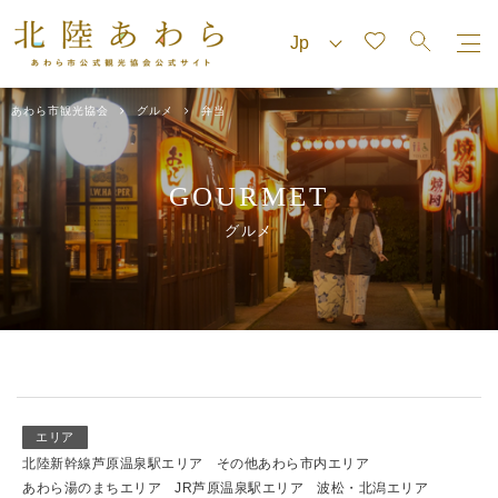
あわら市観光協会
グルメ
弁当
GOURMET
グルメ
エリア
北陸新幹線芦原温泉駅エリア
その他あわら市内エリア
あわら湯のまちエリア
JR芦原温泉駅エリア
波松・北潟エリア