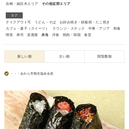
吉崎・細呂木エリア
その他近郊エリア
タグ
テイクアウト可
うどん・そば
お好み焼き・鉄板焼・たこ焼き
カフェ・菓子（スイーツ）
ラウンジ・スナック
中華・アジア
和食
喫茶
寿司
居酒屋
弁当
洋食
焼肉・韓国
食堂
新しい順
古い順
閲覧数順
・・・あわら市観光協会会員