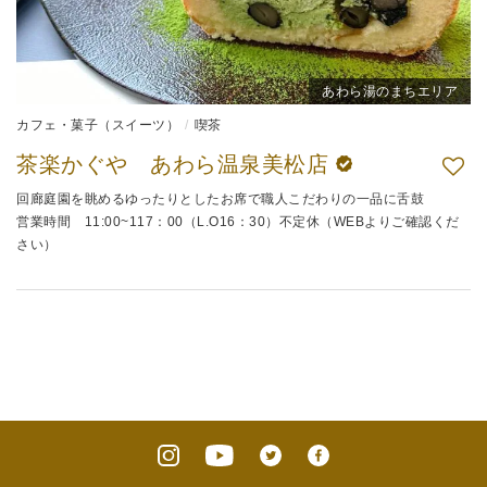
あわら湯のまちエリア
カフェ・菓子（スイーツ）
喫茶
茶楽かぐや あわら温泉美松店
回廊庭園を眺めるゆったりとしたお席で職人こだわりの一品に舌鼓
営業時間 11:00~117：00（L.O16：30）不定休（WEBよりご確認くだ
さい）