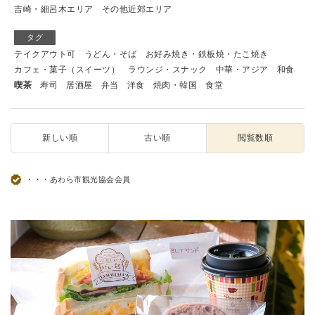
吉崎・細呂木エリア
その他近郊エリア
タグ
テイクアウト可
うどん・そば
お好み焼き・鉄板焼・たこ焼き
カフェ・菓子（スイーツ）
ラウンジ・スナック
中華・アジア
和食
喫茶
寿司
居酒屋
弁当
洋食
焼肉・韓国
食堂
新しい順
古い順
閲覧数順
・・・あわら市観光協会会員