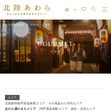
あわら市観光協会
グルメ
喫茶
GOURMET
グルメ
エリア
北陸新幹線芦原温泉駅エリア
その他あわら市内エリア
あわら湯のまちエリア
JR芦原温泉駅エリア
波松・北潟エリア