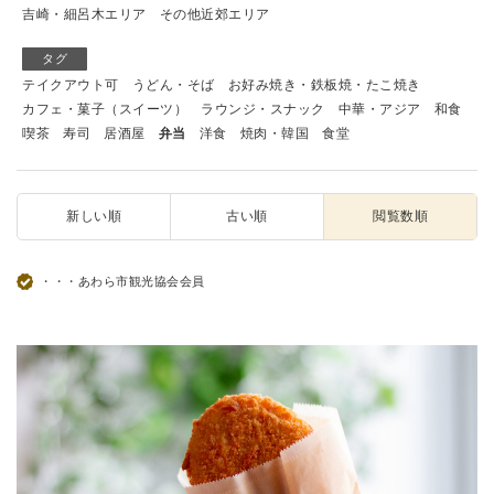
吉崎・細呂木エリア
その他近郊エリア
タグ
テイクアウト可
うどん・そば
お好み焼き・鉄板焼・たこ焼き
カフェ・菓子（スイーツ）
ラウンジ・スナック
中華・アジア
和食
喫茶
寿司
居酒屋
弁当
洋食
焼肉・韓国
食堂
新しい順
古い順
閲覧数順
・・・あわら市観光協会会員