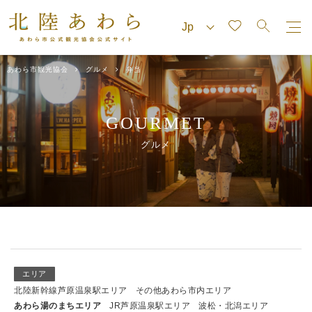
あわら市観光協会
グルメ
弁当
GOURMET
グルメ
エリア
北陸新幹線芦原温泉駅エリア
その他あわら市内エリア
あわら湯のまちエリア
JR芦原温泉駅エリア
波松・北潟エリア