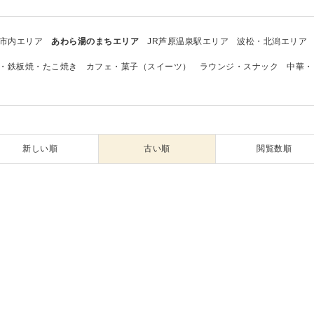
市内エリア
あわら湯のまちエリア
JR芦原温泉駅エリア
波松・北潟エリア
・鉄板焼・たこ焼き
カフェ・菓子（スイーツ）
ラウンジ・スナック
中華・
新しい順
古い順
閲覧数順