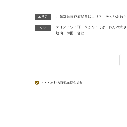
エリア
北陸新幹線芦原温泉駅エリア
その他あわら
テイクアウト可
うどん・そば
お好み焼き
タグ
焼肉・韓国
食堂
・・・あわら市観光協会会員