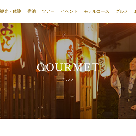
観光・体験
宿泊
ツアー
イベント
モデルコース
グルメ
GOURMET
グルメ