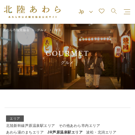
あわら市観光協会
グルメ
喫茶
GOURMET
グルメ
エリア
北陸新幹線芦原温泉駅エリア
その他あわら市内エリア
あわら湯のまちエリア
JR芦原温泉駅エリア
波松・北潟エリア