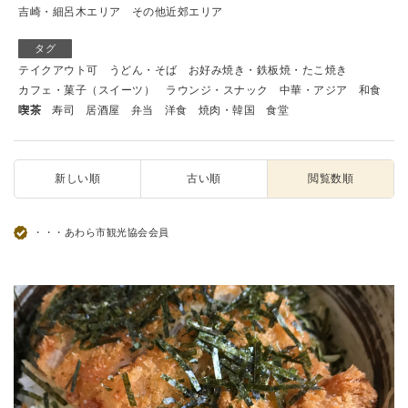
吉崎・細呂木エリア
その他近郊エリア
タグ
テイクアウト可
うどん・そば
お好み焼き・鉄板焼・たこ焼き
カフェ・菓子（スイーツ）
ラウンジ・スナック
中華・アジア
和食
喫茶
寿司
居酒屋
弁当
洋食
焼肉・韓国
食堂
新しい順
古い順
閲覧数順
・・・あわら市観光協会会員