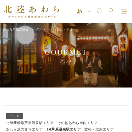
あわら市観光協会
グルメ
うどん・そば
GOURMET
グルメ
エリア
北陸新幹線芦原温泉駅エリア
その他あわら市内エリア
あわら湯のまちエリア
JR芦原温泉駅エリア
波松・北潟エリア