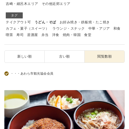
吉崎・細呂木エリア
その他近郊エリア
タグ
テイクアウト可
うどん・そば
お好み焼き・鉄板焼・たこ焼き
カフェ・菓子（スイーツ）
ラウンジ・スナック
中華・アジア
和食
喫茶
寿司
居酒屋
弁当
洋食
焼肉・韓国
食堂
新しい順
古い順
閲覧数順
・・・あわら市観光協会会員