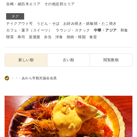
吉崎・細呂木エリア
その他近郊エリア
タグ
テイクアウト可
うどん・そば
お好み焼き・鉄板焼・たこ焼き
カフェ・菓子（スイーツ）
ラウンジ・スナック
中華・アジア
和食
喫茶
寿司
居酒屋
弁当
洋食
焼肉・韓国
食堂
新しい順
古い順
閲覧数順
・・・あわら市観光協会会員