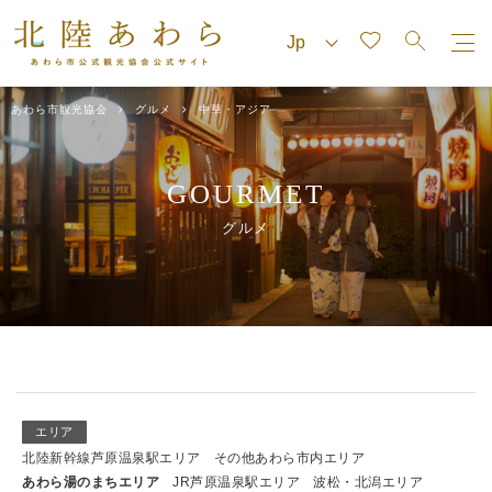
あわら市観光協会
グルメ
中華・アジア
GOURMET
グルメ
エリア
北陸新幹線芦原温泉駅エリア
その他あわら市内エリア
あわら湯のまちエリア
JR芦原温泉駅エリア
波松・北潟エリア