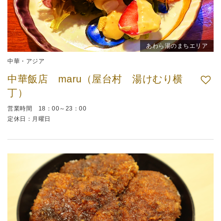
あわら湯のまちエリア
中華・アジア
中華飯店 maru（屋台村 湯けむり横
丁）
営業時間 18：00～23：00
定休日：月曜日