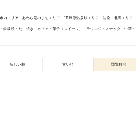
市内エリア
あわら湯のまちエリア
JR芦原温泉駅エリア
波松・北潟エリア
・鉄板焼・たこ焼き
カフェ・菓子（スイーツ）
ラウンジ・スナック
中華・
新しい順
古い順
閲覧数順