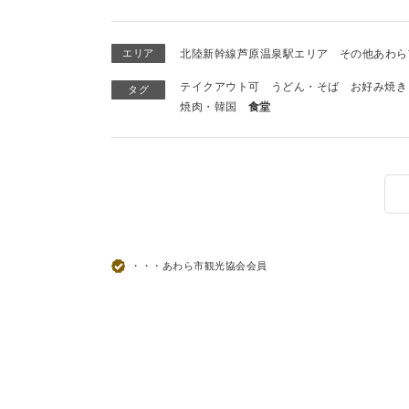
エリア
北陸新幹線芦原温泉駅エリア
その他あわら
テイクアウト可
うどん・そば
お好み焼き
タグ
焼肉・韓国
食堂
・・・あわら市観光協会会員