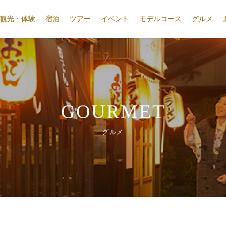
観光・体験
宿泊
ツアー
イベント
モデルコース
グルメ
GOURMET
グルメ