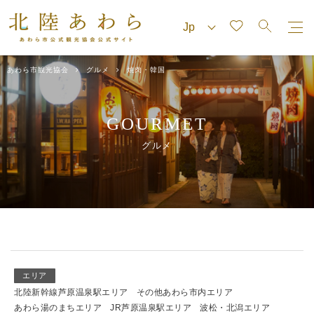
あわら市観光協会
グルメ
焼肉・韓国
GOURMET
グルメ
エリア
北陸新幹線芦原温泉駅エリア
その他あわら市内エリア
あわら湯のまちエリア
JR芦原温泉駅エリア
波松・北潟エリア