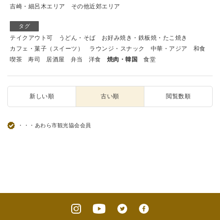
吉崎・細呂木エリア
その他近郊エリア
タグ
テイクアウト可
うどん・そば
お好み焼き・鉄板焼・たこ焼き
カフェ・菓子（スイーツ）
ラウンジ・スナック
中華・アジア
和食
喫茶
寿司
居酒屋
弁当
洋食
焼肉・韓国
食堂
新しい順
古い順
閲覧数順
・・・あわら市観光協会会員