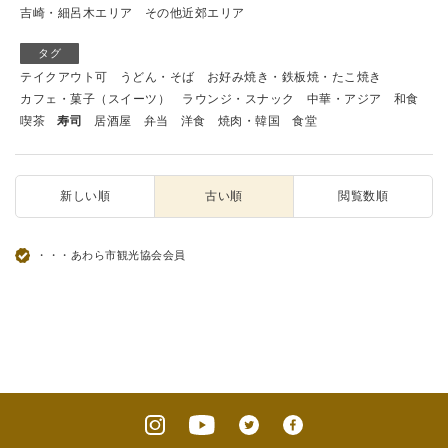
吉崎・細呂木エリア
その他近郊エリア
タグ
テイクアウト可
うどん・そば
お好み焼き・鉄板焼・たこ焼き
カフェ・菓子（スイーツ）
ラウンジ・スナック
中華・アジア
和食
喫茶
寿司
居酒屋
弁当
洋食
焼肉・韓国
食堂
新しい順
古い順
閲覧数順
・・・あわら市観光協会会員