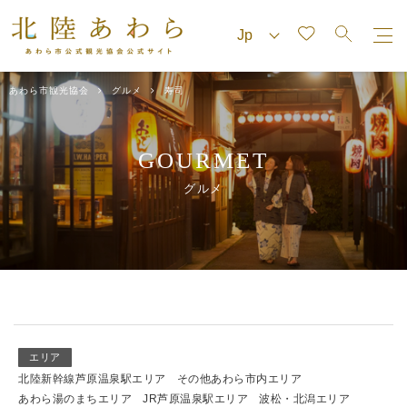
あわら市観光協会
グルメ
寿司
GOURMET
グルメ
エリア
北陸新幹線芦原温泉駅エリア
その他あわら市内エリア
あわら湯のまちエリア
JR芦原温泉駅エリア
波松・北潟エリア