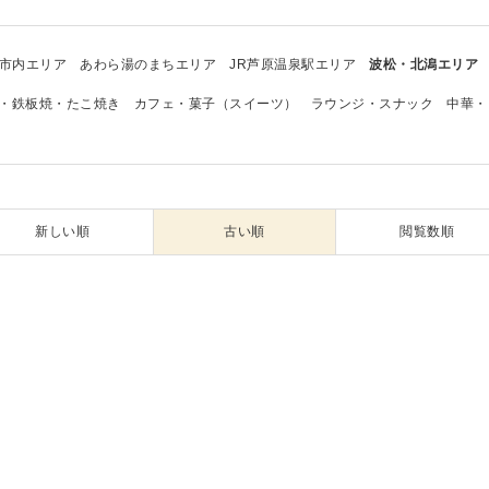
市内エリア
あわら湯のまちエリア
JR芦原温泉駅エリア
波松・北潟エリア
・鉄板焼・たこ焼き
カフェ・菓子（スイーツ）
ラウンジ・スナック
中華・
新しい順
古い順
閲覧数順