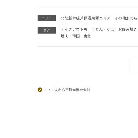
エリア
北陸新幹線芦原温泉駅エリア
その他あわら
テイクアウト可
うどん・そば
お好み焼き
タグ
焼肉・韓国
食堂
・・・あわら市観光協会会員