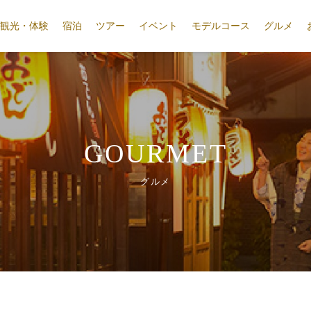
観光・体験
宿泊
ツアー
イベント
モデルコース
グルメ
GOURMET
グルメ