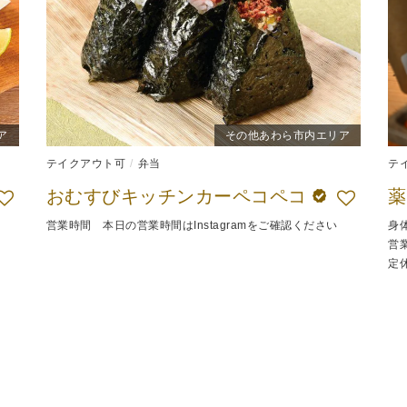
ア
その他あわら市内エリア
テイクアウト可
弁当
テ
おむすびキッチンカーペコペコ
薬
営業時間 本日の営業時間はInstagramをご確認ください
身
営業
定