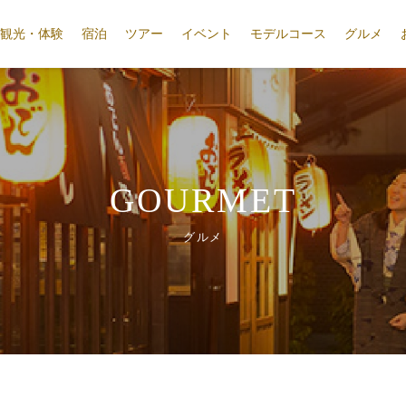
観光・体験
宿泊
ツアー
イベント
モデルコース
グルメ
GOURMET
グルメ