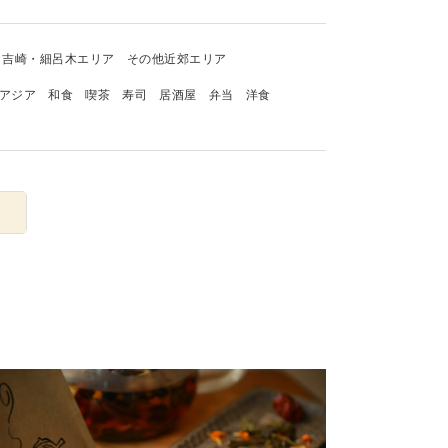
吉崎・細呂木エリア
その他近郊エリア
アジア
和食
喫茶
寿司
居酒屋
弁当
洋食