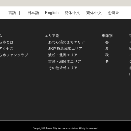
日本語
English
簡体中文
繁体中文
한국어
ム
エリア別
季節別
ら市とは
あわら湯のまちエリア
春
アクセス
JR芦原温泉駅エリア
夏
ら市ファンクラブ
波松・北潟エリア
秋
吉崎・細呂木エリア
冬
その他近郊エリア
Copyright © Awara City tourism association. All rights reserved.