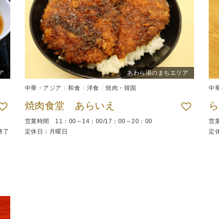
ア
あわら湯のまちエリア
中華・アジア
和食
洋食
焼肉・韓国
中
焼肉食堂 あらいえ
ら
営業時間 11：00～14：00/17：00～20：00
営業
終了
定休日：月曜日
定