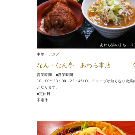
あわら湯のまちエリ
中華・アジア
なん・なん亭 あわら本店
営業時間 ■営業時間
10：00〜23：00（22：45LO）※スープが無くなり次第
となります。
■定休日
不定休