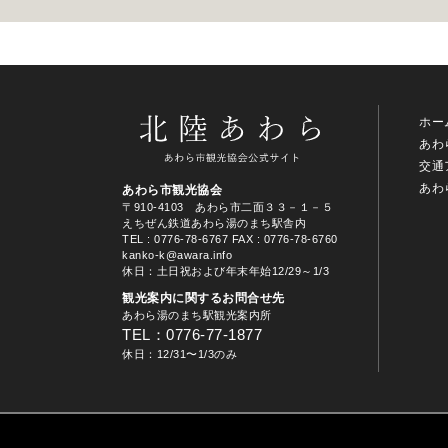
ホー
あわ
交通
あわ
あわら市観光協会
〒910-4103 あわら市二面３３－１－５
えちぜん鉄道あわら湯のまち駅舎内
TEL
: 0776-78-6767
FAX : 0776-78-6760
kanko-k@awara.info
休日：土日祝および年末年始12/29～1/3
観光案内に関するお問合せ先
あわら湯のまち駅観光案内所
TEL：0776-77-1877
休日：12/31〜1/3のみ