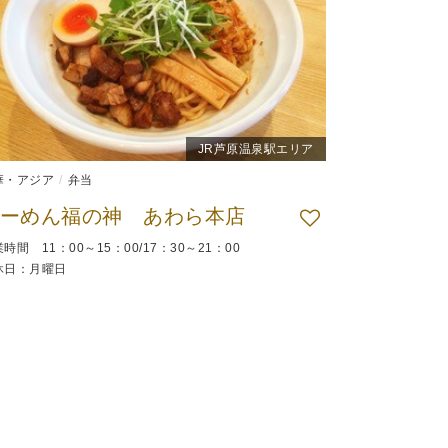
JR芦原温泉駅エリア
華・アジア
弁当
ーめん福の神 あわら本店
時間 11：00～15：00/17：30～21：00
休日：月曜日