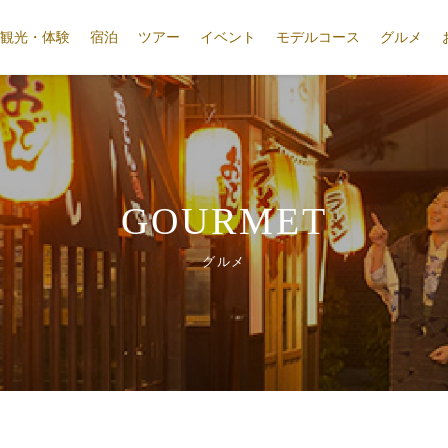
観光・体験
宿泊
ツアー
イベント
モデルコース
グルメ
GOURMET
グルメ