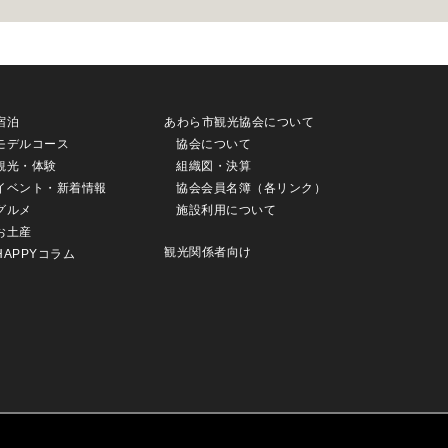
宿泊
あわら市観光協会について
モデルコース
協会について
観光・体験
組織図・決算
イベント・新着情報
協会会員名簿（各リンク）
グルメ
施設利用について
お土産
観光関係者向け
HAPPYコラム