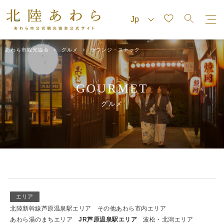
あわら市観光協会
グルメ
ラウンジ・スナック
GOURMET
グルメ
エリア
北陸新幹線芦原温泉駅エリア
その他あわら市内エリア
あわら湯のまちエリア
JR芦原温泉駅エリア
波松・北潟エリア