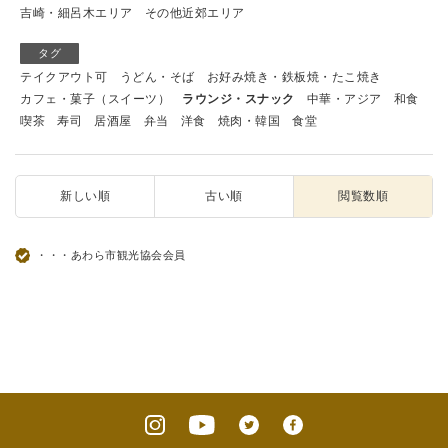
吉崎・細呂木エリア
その他近郊エリア
タグ
テイクアウト可
うどん・そば
お好み焼き・鉄板焼・たこ焼き
カフェ・菓子（スイーツ）
ラウンジ・スナック
中華・アジア
和食
喫茶
寿司
居酒屋
弁当
洋食
焼肉・韓国
食堂
新しい順
古い順
閲覧数順
・・・あわら市観光協会会員