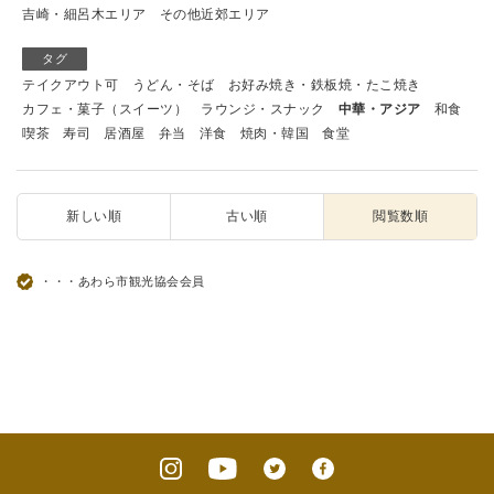
吉崎・細呂木エリア
その他近郊エリア
タグ
テイクアウト可
うどん・そば
お好み焼き・鉄板焼・たこ焼き
カフェ・菓子（スイーツ）
ラウンジ・スナック
中華・アジア
和食
喫茶
寿司
居酒屋
弁当
洋食
焼肉・韓国
食堂
新しい順
古い順
閲覧数順
・・・あわら市観光協会会員