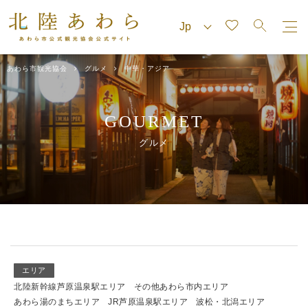
あわら市観光協会
グルメ
中華・アジア
GOURMET
グルメ
エリア
北陸新幹線芦原温泉駅エリア
その他あわら市内エリア
あわら湯のまちエリア
JR芦原温泉駅エリア
波松・北潟エリア